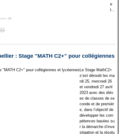
e
t...
alien [
#
]
pellier : Stage "MATH C2+" pour collégiennes
Le Stage MathC2+
s’est déroulé les ma
rdi 25, mercredi 26
et vendredi 27 avril
2023 avec des élèv
es de classes de se
conde et de premièr
e, dans l’objectif de
développer les com
pétences basées su
r la démarche d’inve
stigation et la résolu