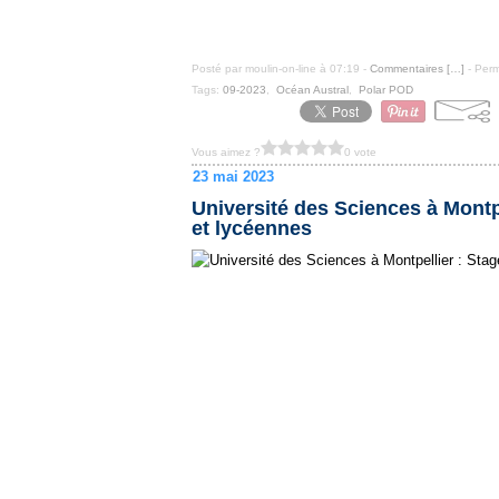
Posté par moulin-on-line à 07:19 -
Commentaires [
…
]
- Perm
Tags:
09-2023
,
Océan Austral
,
Polar POD
Vous aimez ?
0 vote
23 mai 2023
Université des Sciences à Mont
et lycéennes