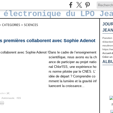
JOUR
>
CATEGORIES
>
SCIENCES
JEAN
Parution
es premières collaborent avec Sophie Adenot
rédaction
moulinon
https://
Dans le cadre de l’enseignement
Accueil 
scientifique, nous avons eu la ch
Créer un
ALB
ance de participer au projet natio
nal Chlor'ISS, une expérience ho
rs norme pilotée par le CNES. L’
idée de départ ? Comprendre co
mment la lumière et la gravité inf
luencent la croissance...
alien [
#
]
,
Astronaute
,
ISS
2