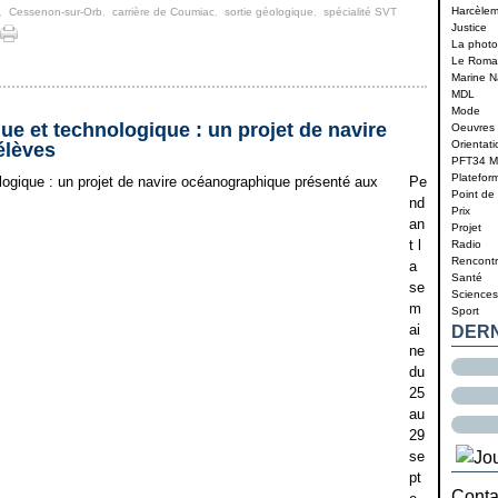
Harcèle
,
Cessenon-sur-Orb
,
carrière de Coumiac
,
sortie géologique
,
spécialité SVT
Justice
La photo 
Le Roma
Marine N
MDL
Mode
ue et technologique : un projet de navire
Oeuvres 
Orientati
élèves
PFT34 
Platefor
Pe
Point de
nd
Prix
an
Projet
t l
Radio
Rencontr
a
Santé
se
Sciences
m
Sport
ai
DER
ne
du
25
au
29
se
pt
Contac