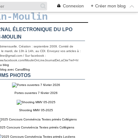
Connexion
+
Créer mon blog
NAL ÉLECTRONIQUE DU LPO
-MOULIN
 bimensuelle. Création : septembre 2009. Comité de
 le mardi, de 13h à 14h, au CDI. Envoyez vos articles à :
line@gmail.com / Sur facebook :
www.facebook.com/MoulinOnLineJournalDeLaCite?ref=hl
du blog
 blog avec CanalBlog
UMS PHOTOS
Portes ouvertes 7 février 2026
Shooting MMV 05-2025
025 Concours Convivéncia Textes primés Collégiens