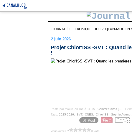
JOURNAL ÉLECTRONIQUE DU LPO JEAN-MOULIN
2 juin 2026
Projet Chlor'ISS -SVT : Quand l
!
Posté par moulin-on-line à 11:15 -
Commentaires [
…
]
- Perm
Tags:
2025-2026
,
SVT
,
CNES
,
Chlor'ISS
,
Sophie Adenot
Vous aimez ?
0 vote