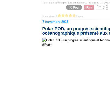
Tags:
SVT
,
géologie
,
Lac du Salagou
,
Salagou
,
10-2023
Vous aimez ?
1 vote
7 novembre 2023
Polar POD, un progrès scientifiq
océanographique présenté aux 