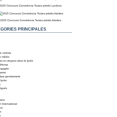
2025 Concours Convivéncia Textes primés Lycéens
2025 Concours Convivéncia Textes primés Adultes
GORIES PRINCIPALES
e cinéma
e météo
es et citoyens dans le lycée
éfense
engagée
arine
répa gendarmerie
 lycée
s
légués
ent
 International
ers
In
n