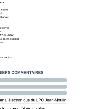
ment
insolite
nin
ationale
d'élèves
on
MEC@INNOV
me Technologique
 vue
es, sorties
NIERS COMMENTAIRES
ter le propriétaire du blog