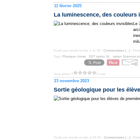
11 février 2025
La luminescence, des couleurs i
Le 
arc
ine
mil
Posté par moulin-on-line à 11:55 -
Commentaires [
…
]
- Perm
Tags:
Physique chimie
,
2GT option SL
,
option Sciences et
Vous aimez ?
0 vote
23 novembre 2023
Sortie géologique pour les élèv
Posté par moulin-on-line à 05:30 -
Commentaires [
…
]
- Perm