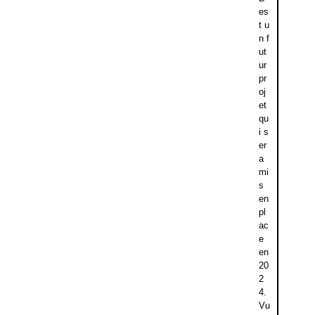
es
t u
n f
ut
ur
pr
oj
et
qu
i s
er
a
mi
s
en
pl
ac
e
en
20
2
4.
Vu