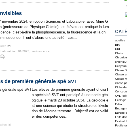
nvisibles
7 novembre 2024, en option Sciences et Laboratoire, avec Mme G
ia (professeure de Physique-Chimie), les élèves ont pratiqué la lum
CATÉ
scence, c’est-à-dire la phosphorescence, la fluorescence et la chi
uminescence. T out d’abord une activité : ces...
abeilles
BIA
alien [
#
]
CDI
 Laboratoire
,
01-2025
,
luminescence
Chats
Chroniqu
chroniqu
Citoyenn
Classe D
Classe 
Classe M
es de première générale spé SVT
classe p
Clubs du
Les élèves de première générale ayant choisi l
Concour
a spécialité SVT ont participé à une sortie géol
CVL, dé
ogique le mardi 23 octobre 2034. La géologie e
Ecologie
Edito
st une science qui étudie la structure et l'évolu
Engagem
tion de l'écorce terrestre. L’objectif est de valid
Europe et
er des compétences...
Faits div
Festival 
alien [
#
]
Feuilleto