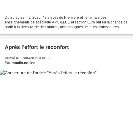
Du 25 au 29 mai 2025, 49 élèves de Première et Terminale des
enseignements de spécialité AMC/LLCE et section Euro ont eu la chance de
partir à la découverte de Londres, accompagnés de leurs professeures :
Mesdames Dupont, Smulkowski, Pilbeam et Lafon....
Après l’effort le réconfort
Publié le 17/06/2025 à 06:50
Par
moulin-on-line