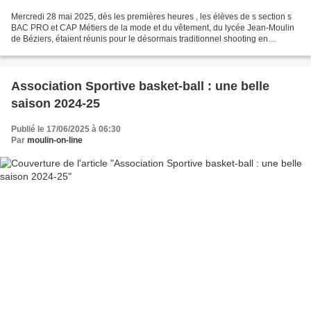
Mercredi 28 mai 2025, dès les premières heures , les élèves de s section s
BAC PRO et CAP Métiers de la mode et du vêtement, du lycée Jean-Moulin
de Béziers, étaient réunis pour le désormais traditionnel shooting en
extérieur. L e D éfilé est organisé...
Association Sportive basket-ball : une belle
saison 2024-25
Publié le 17/06/2025 à 06:30
Par
moulin-on-line