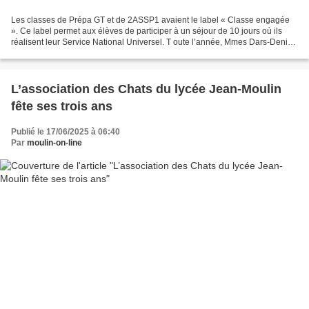
Les classes de Prépa GT et de 2ASSP1 avaient le label « Classe engagée
». Ce label permet aux élèves de participer à un séjour de 10 jours où ils
réalisent leur Service National Universel. T oute l’année, Mmes Dars-Denise
et Marcou ont travaillé avec...
L’association des Chats du lycée Jean-Moulin
fête ses trois ans
Publié le 17/06/2025 à 06:40
Par
moulin-on-line