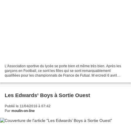
L'Association sportive du lycée se porte bien et même très bien. Après les
garçons en Football, ce sont les filles qui se sont remarquablement
qualifiées pour les championnats de France de Futsal. M ercredi 6 avril
2016, en déplacement à Pamiers, elles...
Les Edwards’ Boys à Sortie Ouest
Publié le 11/04/2016 à 07:42
Par
moulin-on-line