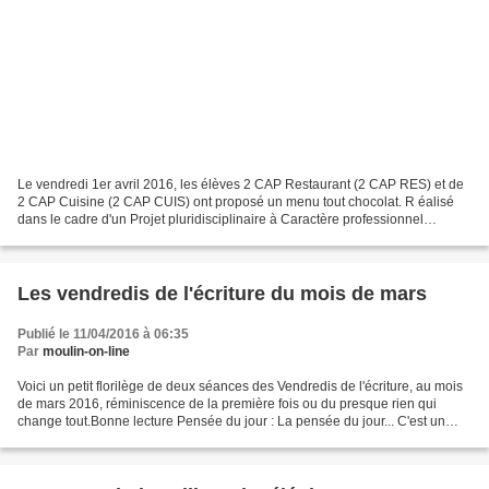
Le vendredi 1er avril 2016, les élèves 2 CAP Restaurant (2 CAP RES) et de
2 CAP Cuisine (2 CAP CUIS) ont proposé un menu tout chocolat. R éalisé
dans le cadre d'un Projet pluridisciplinaire à Caractère professionnel
(PPCP), ce menu est l'aboutissement...
Les vendredis de l'écriture du mois de mars
Publié le 11/04/2016 à 06:35
Par
moulin-on-line
Voici un petit florilège de deux séances des Vendredis de l'écriture, au mois
de mars 2016, réminiscence de la première fois ou du presque rien qui
change tout.Bonne lecture Pensée du jour : La pensée du jour... C'est un
exercice quotidien que je fais...