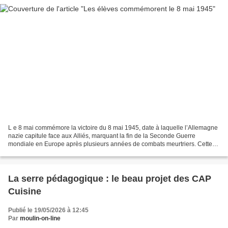
L e 8 mai commémore la victoire du 8 mai 1945, date à laquelle l’Allemagne
nazie capitule face aux Alliés, marquant la fin de la Seconde Guerre
mondiale en Europe après plusieurs années de combats meurtriers. Cette
journée rend hommage à tous les soldats,...
La serre pédagogique : le beau projet des CAP
Cuisine
Publié le 19/05/2026 à 12:45
Par
moulin-on-line