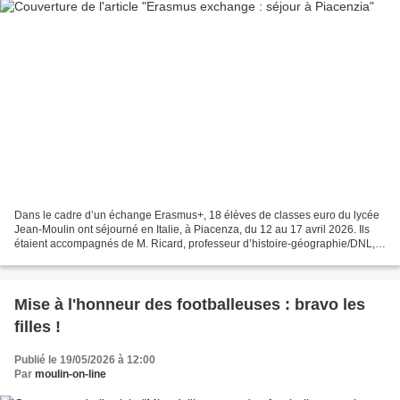
Dans le cadre d’un échange Erasmus+, 18 élèves de classes euro du lycée
Jean-Moulin ont séjourné en Italie, à Piacenza, du 12 au 17 avril 2026. Ils
étaient accompagnés de M. Ricard, professeur d’histoire-géographie/DNL,
et de Mme Lafon, professeure d’anglais....
Mise à l'honneur des footballeuses : bravo les
filles !
Publié le 19/05/2026 à 12:00
Par
moulin-on-line