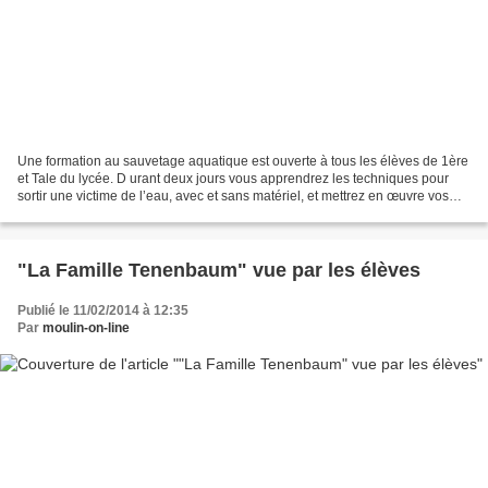
Une formation au sauvetage aquatique est ouverte à tous les élèves de 1ère
et Tale du lycée. D urant deux jours vous apprendrez les techniques pour
sortir une victime de l’eau, avec et sans matériel, et mettrez en œuvre vos
connaissances en secourisme....
"La Famille Tenenbaum" vue par les élèves
Publié le 11/02/2014 à 12:35
Par
moulin-on-line