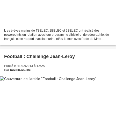
L es élèves marins de TBELEC, 1BELEC et 2BELEC ont réalisé des
powerpoints en relation avec leur programme d'histoire, de géographie, de
français et en rapport avec la marine et/ou la mer, avec l'aide de Mme
Cheutin et Mme Dars-Denise. Voici deux travaux,...
Football : Challenge Jean-Leroy
Publié le 11/02/2014 à 12:25
Par
moulin-on-line