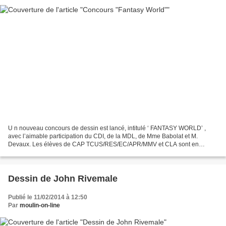
U n nouveau concours de dessin est lancé, intitulé ‘ FANTASY WORLD’ ,
avec l’aimable participation du CDI, de la MDL, de Mme Babolat et M.
Devaux. Les élèves de CAP TCUS/RES/EC/APR/MMV et CLA sont en
compétition et c’est à vous d’élire les créations qui...
Dessin de John Rivemale
Publié le 11/02/2014 à 12:50
Par
moulin-on-line