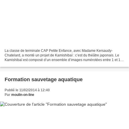
La classe de terminale CAP Petite Enfance, avec Madame Kersaudy-
Chatelard, a monté un projet de Kamishibaï : c’est du théâtre japonais. Le
Kamishibaï est composé d’un ensemble d’images numérotées entre 1 et 18
pour la plupart, racontant une histoire....
Formation sauvetage aquatique
Publié le 11/02/2014 à 12:40
Par
moulin-on-line