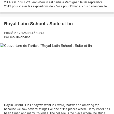
2B ASSTR du LPO Jean-Moulin est partie à Perpignan le 26 septembre
2013 pour visiter les expositions de « Visa pour l’Image » qui dénoncent les
horreurs dans le monde. L a classe...
Royal Latin School : Suite et fin
Publié le 17/12/2013 à 13:47
Par
moulin-on-line
Day in Oxford ! On Friday we went to Oxford, that was an amazing trip
because we saw several things like one of the places where Harry Potter has
been filmed and many Colleges. The college is the place where the students