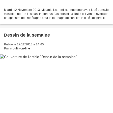
M ardi 12 Novembre 2013, Mélanie Laurent, connue pour avoir joué dans Je
vais bien ne t'en fais pas, Inglorious Basterds et La Rafle est venue avec son
équipe faire des repérages pour le tournage de son film intitulé Respire. Il
s'agit d'une adaptation...
Dessin de la semaine
Publié le 17/12/2013 à 14:05
Par
moulin-on-line