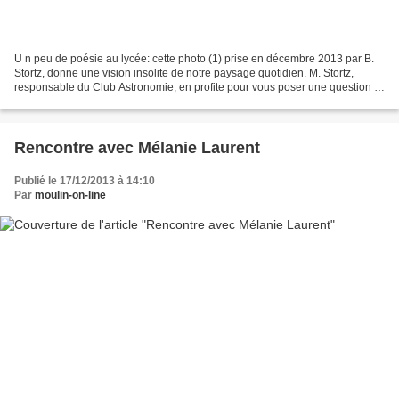
U n peu de poésie au lycée: cette photo (1) prise en décembre 2013 par B.
Stortz, donne une vision insolite de notre paysage quotidien. M. Stortz,
responsable du Club Astronomie, en profite pour vous poser une question :
à quel moment de la journée a...
Rencontre avec Mélanie Laurent
Publié le 17/12/2013 à 14:10
Par
moulin-on-line