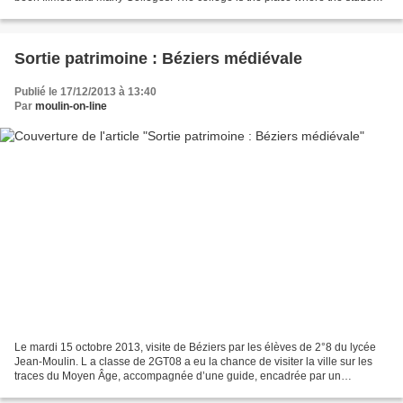
live, eat and work in their own...
Sortie patrimoine : Béziers médiévale
Publié le 17/12/2013 à 13:40
Par
moulin-on-line
Le mardi 15 octobre 2013, visite de Béziers par les élèves de 2°8 du lycée
Jean-Moulin. L a classe de 2GT08 a eu la chance de visiter la ville sur les
traces du Moyen Âge, accompagnée d’une guide, encadrée par un
professeur et un surveillant. Sur les...