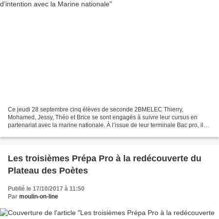
Ce jeudi 28 septembre cinq élèves de seconde 2BMELEC Thierry,
Mohamed, Jessy, Théo et Brice se sont engagés à suivre leur cursus en
partenariat avec la marine nationale. À l’issue de leur terminale Bac pro, ils
se verront proposer un « ticket » pour un...
Les troisièmes Prépa Pro à la redécouverte du
Plateau des Poètes
Publié le 17/10/2017 à 11:50
Par
moulin-on-line