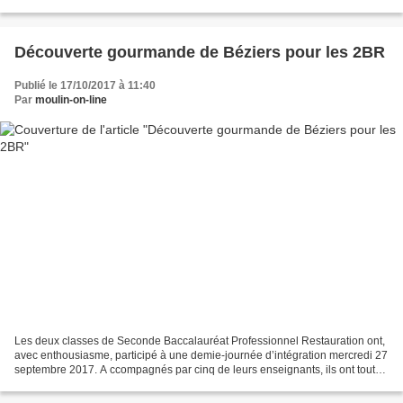
deuxième point : le plein soleil et...
Découverte gourmande de Béziers pour les 2BR
Publié le 17/10/2017 à 11:40
Par
moulin-on-line
Les deux classes de Seconde Baccalauréat Professionnel Restauration ont,
avec enthousiasme, participé à une demie-journée d’intégration mercredi 27
septembre 2017. A ccompagnés par cinq de leurs enseignants, ils ont tout
d’abord découvert l’histoire des...