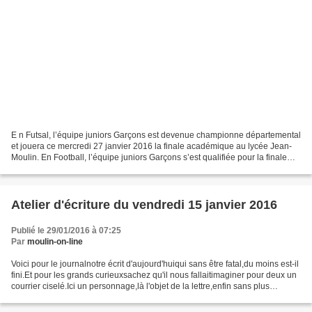
E n Futsal, l’équipe juniors Garçons est devenue championne départemental
et jouera ce mercredi 27 janvier 2016 la finale académique au lycée Jean-
Moulin. En Football, l’équipe juniors Garçons s’est qualifiée pour la finale
académique qui se déroulera...
Atelier d'écriture du vendredi 15 janvier 2016
Publié le 29/01/2016 à 07:25
Par
moulin-on-line
Voici pour le journalnotre écrit d'aujourd'huiqui sans être fatal,du moins est-il
fini.Et pour les grands curieuxsachez qu'il nous fallaitimaginer pour deux un
courrier ciselé.Ici un personnage,là l'objet de la lettre,enfin sans plus
d'ambagel'autre destinataire.Le...