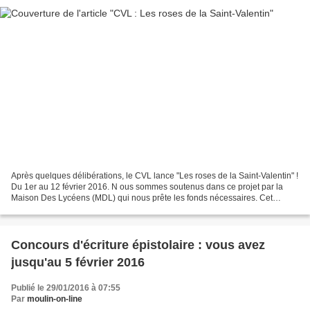
Après quelques délibérations, le CVL lance "Les roses de la Saint-Valentin" !
Du 1er au 12 février 2016. N ous sommes soutenus dans ce projet par la
Maison Des Lycéens (MDL) qui nous prête les fonds nécessaires. Cet
événement se déroule sur les deux premières...
Concours d'écriture épistolaire : vous avez
jusqu'au 5 février 2016
Publié le 29/01/2016 à 07:55
Par
moulin-on-line