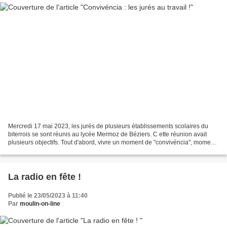
Mercredi 17 mai 2023, les jurés de plusieurs établissements scolaires du
biterrois se sont réunis au lycée Mermoz de Béziers. C ette réunion avait
plusieurs objectifs. Tout d'abord, vivre un moment de "convivéncia", moment
de retrouvailles entre les établissements...
La radio en fête !
Publié le 23/05/2023 à 11:40
Par
moulin-on-line