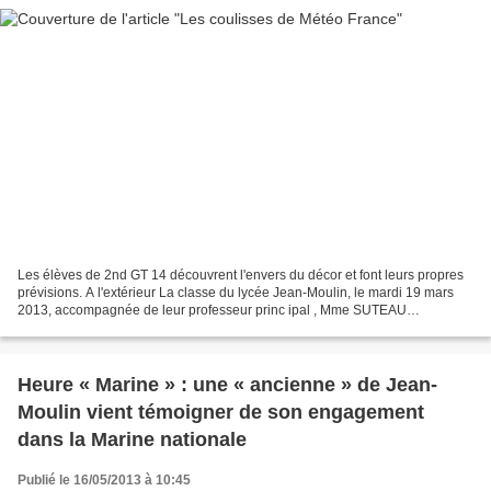
Les élèves de 2nd GT 14 découvrent l'envers du décor et font leurs propres
prévisions. A l'extérieur La classe du lycée Jean-Moulin, le mardi 19 mars
2013, accompagnée de leur professeur princ ipal , Mme SUTEAU
(histoire/géographie) et M. GEHIN (physique...
Heure « Marine » : une « ancienne » de Jean-
Moulin vient témoigner de son engagement
dans la Marine nationale
Publié le 16/05/2013 à 10:45