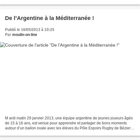
Polistes en les accompagnant dans chacun...
De l’Argentine à la Méditerranée !
Publié le 16/05/2013 à 10:25
Par
moulin-on-line
M ardi matin 29 janvier 2013, une équipe argentine de jeunes joueurs âgés
de 15 à 16 ans, est venue pour apprendre et partager de bons moments
autour d’un ballon ovale avec les élèves du Pôle Espoirs Rugby de Béziers,
au stade de la Méditerranée. Après...