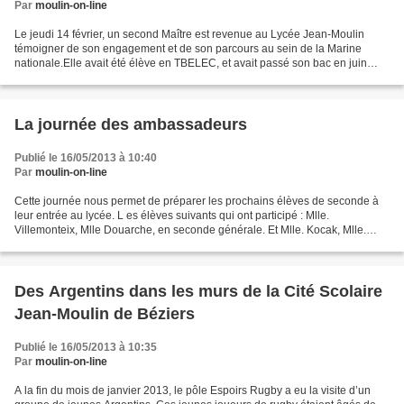
Par
moulin-on-line
Le jeudi 14 février, un second Maître est revenue au Lycée Jean-Moulin
témoigner de son engagement et de son parcours au sein de la Marine
nationale.Elle avait été élève en TBELEC, et avait passé son bac en juin
2011. Elle a été reçue à l’école de Maistrance...
La journée des ambassadeurs
Publié le 16/05/2013 à 10:40
Par
moulin-on-line
Cette journée nous permet de préparer les prochains élèves de seconde à
leur entrée au lycée. L es élèves suivants qui ont participé : Mlle.
Villemonteix, Mlle Douarche, en seconde générale. Et Mlle. Kocak, Mlle.
Gerno, Mlle. Switt, Mlle Sylvestre, M....
Des Argentins dans les murs de la Cité Scolaire
Jean-Moulin de Béziers
Publié le 16/05/2013 à 10:35
Par
moulin-on-line
A la fin du mois de janvier 2013, le pôle Espoirs Rugby a eu la visite d’un