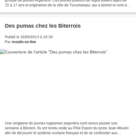
groupe de jeunes Argentins. Ces jeunes joueurs de rugby étaient âgés de
15 à 17 ans et originaires de la ville de Tucumanqui, qui a donné le nom à la
plus petite province d’Argentine....
Des pumas chez les Biterrois
Publié le 16/05/2013 à 10:30
Par
moulin-on-line
Une vingtaine de jeunes rugbymen argentins sont venus passer une
semaine à Béziers. Ils ont rendu visite au Pôle Espoir du lycée Jean-Moulin
afin de découvrir le système scolaire français et de se confronter aux