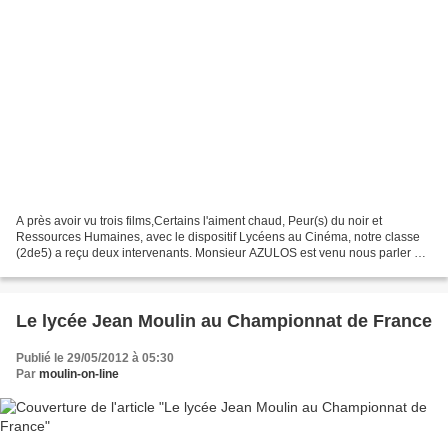
A près avoir vu trois films,Certains l'aiment chaud, Peur(s) du noir et
Ressources Humaines, avec le dispositif Lycéens au Cinéma, notre classe
(2de5) a reçu deux intervenants. Monsieur AZULOS est venu nous parler de
Peur(s) du noir et des films d'animations....
Le lycée Jean Moulin au Championnat de France
Publié le 29/05/2012 à 05:30
Par
moulin-on-line