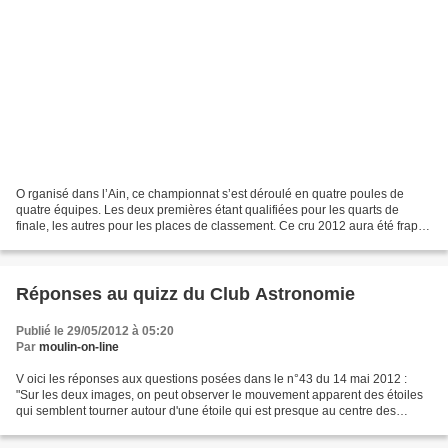
O rganisé dans l’Ain, ce championnat s’est déroulé en quatre poules de
quatre équipes. Les deux premières étant qualifiées pour les quarts de
finale, les autres pour les places de classement. Ce cru 2012 aura été frappé
par la malchance pour nos couleurs....
Réponses au quizz du Club Astronomie
Publié le 29/05/2012 à 05:20
Par
moulin-on-line
V oici les réponses aux questions posées dans le n°43 du 14 mai 2012 :
"Sur les deux images, on peut observer le mouvement apparent des étoiles
qui semblent tourner autour d'une étoile qui est presque au centre des
cercles concentriques. En réalité, on...