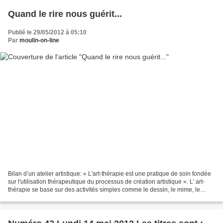
Quand le rire nous guérit...
Publié le 29/05/2012 à 05:10
Par
moulin-on-line
Bilan d’un atelier artistique: « L'art-thérapie est une pratique de soin fondée
sur l'utilisation thérapeutique du processus de création artistique ». L' art-
thérapie se base sur des activités simples comme le dessin, le mime, le
théâtre, la musique et...