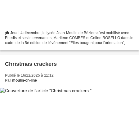
🎓 Jeudi 4 décembre, le lycée Jean-Moulin de Béziers s'est mobilisé avec
Enedis et ses intervenantes, Marilène COMBES et Céline ROSELLO dans le
cadre de la 5è édition de l'événement "Elles bougent pour l'orientation",
porté par l’association Elles bougent...
Christmas crackers
Publié le 16/12/2025 à 11:12
Par
moulin-on-line