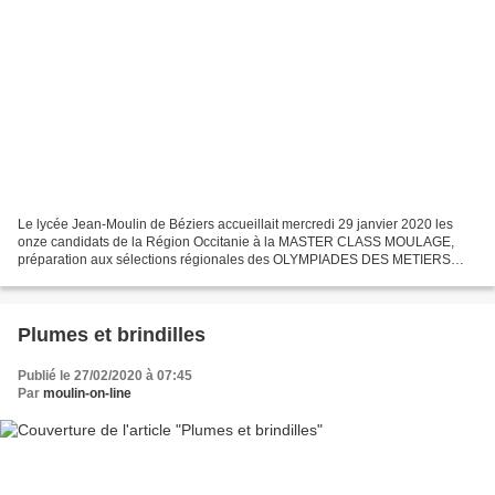
Le lycée Jean-Moulin de Béziers accueillait mercredi 29 janvier 2020 les
onze candidats de la Région Occitanie à la MASTER CLASS MOULAGE,
préparation aux sélections régionales des OLYMPIADES DES METIERS
MODE ET CREATION. L es onze candidats (trois garçons...
Plumes et brindilles
Publié le 27/02/2020 à 07:45
Par
moulin-on-line