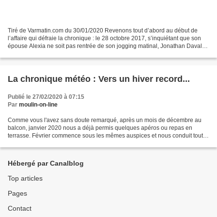
Tiré de Varmatin.com du 30/01/2020 Revenons tout d’abord au début de
l’affaire qui défraie la chronique : le 28 octobre 2017, s’inquiétant que son
épouse Alexia ne soit pas rentrée de son jogging matinal, Jonathan Daval
se rend à la gendarmerie de Gray...
La chronique météo : Vers un hiver record...
Publié le 27/02/2020 à 07:15
Par
moulin-on-line
Comme vous l'avez sans doute remarqué, après un mois de décembre au
balcon, janvier 2020 nous a déjà permis quelques apéros ou repas en
terrasse. Février commence sous les mêmes auspices et nous conduit tout
droit vers un hiver record en terme de températures....
Hébergé par Canalblog
Top articles
Pages
Contact