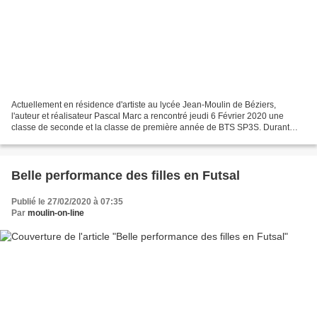
Actuellement en résidence d'artiste au lycée Jean-Moulin de Béziers,
l'auteur et réalisateur Pascal Marc a rencontré jeudi 6 Février 2020 une
classe de seconde et la classe de première année de BTS SP3S. Durant
toute la durée de cette entrevue les élèves...
Belle performance des filles en Futsal
Publié le 27/02/2020 à 07:35
Par
moulin-on-line