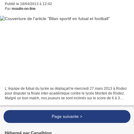
Publié le 18/04/2013 à 12:42
Par
moulin-on-line
L 'équipe de futsal du lycée se déplaçait le mercredi 27 mars 2013 à Rodez
pour disputer la finale inter-académique contre le lycée Monteil de Rodez.
Malgré un bon match, nos joueurs se sont inclinés sur le score de 6 à 3.
Voici le bilan de cette année:...
Page suivante >
Hébergé par Canalblog