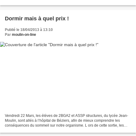
Suteau et M. Leconte sont allés découvrir...
Dormir mais à quel prix !
Publié le 18/04/2013 à 13:10
Par
moulin-on-line
Vendredi 22 Mars, les élèves de 2BGA2 et ASSP structures, du lycée Jean-
Moulin, sont allés à l’hôpital de Béziers, afin de mieux comprendre les
conséquences du sommeil sur notre organisme. L ors de cette sortie, les
élèves ont assisté à une conférence...