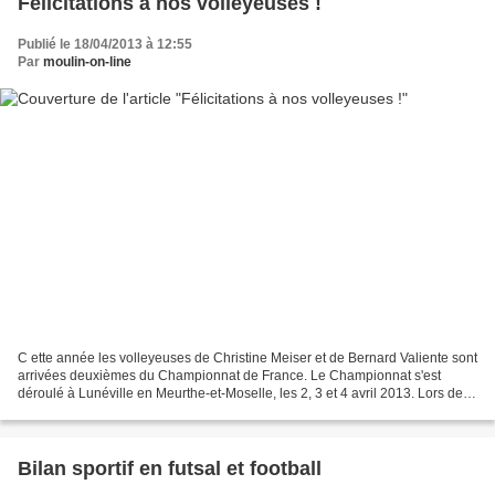
Félicitations à nos volleyeuses !
Publié le 18/04/2013 à 12:55
Par
moulin-on-line
C ette année les volleyeuses de Christine Meiser et de Bernard Valiente sont
arrivées deuxièmes du Championnat de France. Le Championnat s'est
déroulé à Lunéville en Meurthe-et-Moselle, les 2, 3 et 4 avril 2013. Lors de la
première journée, dans les matchs...
Bilan sportif en futsal et football