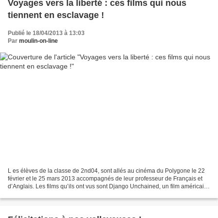
Voyages vers la liberté : ces films qui nous
tiennent en esclavage !
Publié le 18/04/2013 à 13:03
Par
moulin-on-line
L es élèves de la classe de 2nd04, sont allés au cinéma du Polygone le 22
février et le 25 mars 2013 accompagnés de leur professeur de Français et
d’Anglais. Les films qu’ils ont vus sont Django Unchained, un film américain
en anglais sous-titré français,...