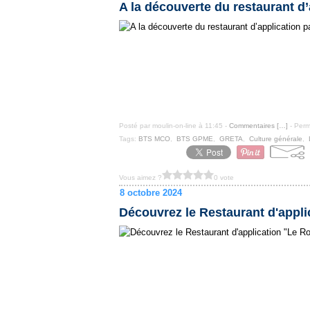
A la découverte du restaurant 
Posté par moulin-on-line à 11:45 -
Commentaires [
…
]
- Perm
Tags:
BTS MCO
,
BTS GPME
,
GRETA
,
Culture générale
,
Vous aimez ?
0 vote
8 octobre 2024
Découvrez le Restaurant d'appli