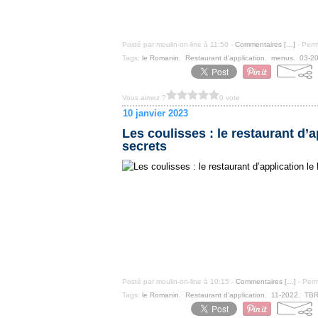
Posté par moulin-on-line à 11:50 -
Commentaires [
…
]
- Perm
Tags:
le Romanin
,
Restaurant d'application
,
menus
,
03-2
Vous aimez ?
0 vote
10 janvier 2023
Les coulisses : le restaurant d’
secrets
Posté par moulin-on-line à 10:15 -
Commentaires [
…
]
- Perm
Tags:
le Romanin
,
Restaurant d'application
,
11-2022
,
TB