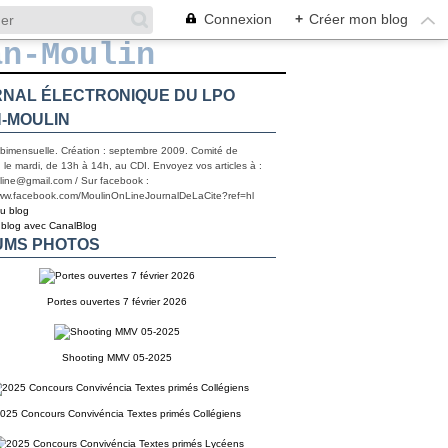
Connexion
+
Créer mon blog
NAL ÉLECTRONIQUE DU LPO
-MOULIN
 bimensuelle. Création : septembre 2009. Comité de
 le mardi, de 13h à 14h, au CDI. Envoyez vos articles à :
line@gmail.com / Sur facebook :
www.facebook.com/MoulinOnLineJournalDeLaCite?ref=hl
du blog
 blog avec CanalBlog
UMS PHOTOS
Portes ouvertes 7 février 2026
Shooting MMV 05-2025
025 Concours Convivéncia Textes primés Collégiens