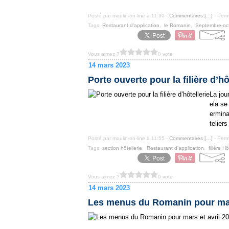
Posté par moulin-on-line à 11:30 -
Commentaires [
…
]
- Perm
Tags:
Restaurant d'application
,
le Romanin
,
Septembre-oc
Vous aimez ?
0 vote
14 mars 2023
Porte ouverte pour la filière d’hô
La jou
ela se
ermina
teliers
Posté par moulin-on-line à 11:55 -
Commentaires [
…
]
- Perm
Tags:
section hôtellerie
,
Restaurant d'application
,
filière Hô
Vous aimez ?
0 vote
14 mars 2023
Les menus du Romanin pour mars