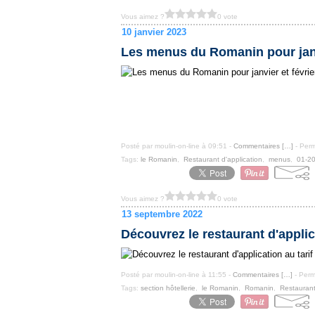
Vous aimez ?
0 vote
10 janvier 2023
Les menus du Romanin pour janv
Posté par moulin-on-line à 09:51 -
Commentaires [
…
]
- Perm
Tags:
le Romanin
,
Restaurant d'application
,
menus
,
01-2
Vous aimez ?
0 vote
13 septembre 2022
Découvrez le restaurant d'applica
Posté par moulin-on-line à 11:55 -
Commentaires [
…
]
- Perm
Tags:
section hôtellerie
,
le Romanin
,
Romanin
,
Restaurant