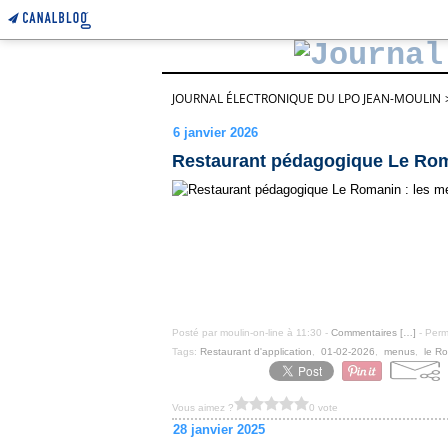
JOURNAL ÉLECTRONIQUE DU LPO JEAN-MOULIN
6 janvier 2026
Restaurant pédagogique Le Roma
Posté par moulin-on-line à 11:30 -
Commentaires [
…
]
- Perm
Tags:
Restaurant d'application
,
01-02-2026
,
menus
,
le R
Vous aimez ?
0 vote
28 janvier 2025