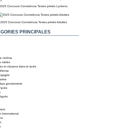
2025 Concours Convivéncia Textes primés Lycéens
2025 Concours Convivéncia Textes primés Adultes
GORIES PRINCIPALES
e cinéma
e météo
es et citoyens dans le lycée
éfense
engagée
arine
répa gendarmerie
 lycée
s
légués
ent
 International
ers
In
n