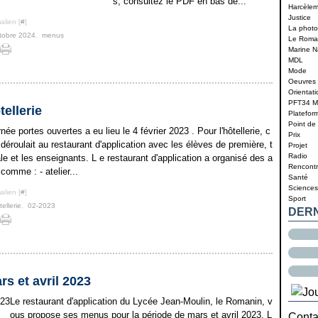
s, consultez le PDF en bas de...
Harcèle
Justice
alien [
#
]
La photo 
tobre 2024
,
menus
Le Roma
Marine N
MDL
Mode
Oeuvres 
Orientati
PFT34 
tellerie
Platefor
Point de
rnée portes ouvertes a eu lieu le 4 février 2023 . Pour l'hôtellerie, c
Prix
 déroulait au restaurant d'application avec les élèves de première, t
Projet
Radio
le et les enseignants. L e restaurant d'application a organisé des a
Rencontr
 comme : - atelier...
Santé
Sciences
alien [
#
]
Sport
tellerie
,
02-2023
DER
 et avril 2023
Le restaurant d'application du Lycée Jean-Moulin, le Romanin, v
ous propose ses menus pour la période de mars et avril 2023. L
Contac