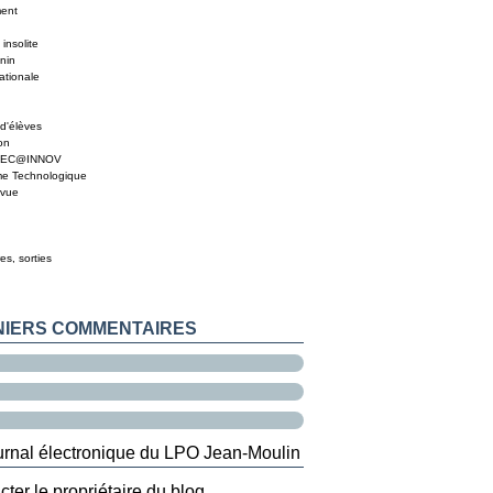
ment
insolite
nin
ationale
d'élèves
on
MEC@INNOV
me Technologique
 vue
es, sorties
NIERS COMMENTAIRES
ter le propriétaire du blog