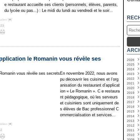
e restaurant accueille ses clients (personnels, élèves, parents,
du lycée ou pas...) : Le midi du lundi au vendredi et le soir...
REC
alien [
#
]
023
ARC
application le Romanin vous révèle ses
2026
2025
Juin
2024
Mai
Déc
(
En novembre 2022, nous avons
2023
Avril
Nov
Déc
pu découvrir les cuisines et l’org
2022
Mars
Octo
Nov
Déc
2021
Févr
Sep
Octo
Nov
Déc
anisation du restaurant d’applicat
2020
Janv
Juin
Sep
Octo
Nov
Déc
ion « Le Romanin ». C e restaura
2019
Mai
Juin
Sep
Octo
Nov
Déc
(
nt pédagogique, où les serveurs
2018
Avril
Mai
Juin
Sep
Octo
Nov
Déc
(
2017
Mars
Avril
Mai
Juin
Sep
Octo
Nov
Déc
(
et cuisiniers sont uniquement de
2016
Févr
Mars
Avril
Mai
Juin
Sep
Octo
Nov
Déc
(
s élèves de Bac professionnel C
2015
Janv
Févr
Mars
Avril
Mai
Juill
Sep
Octo
Nov
Déc
(
ommercialisation et services...
2014
Janv
Févr
Mars
Avril
Mars
Juill
Sep
Octo
Nov
Déc
2013
Janv
Févr
Mars
Févr
Juin
Juin
Sep
Octo
Nov
Déc
alien [
#
]
2012
Janv
Févr
Janv
Mai
Mai
Juin
Sep
Octo
Nov
Déc
(
(
R2
2011
Janv
Avril
Avril
Mai
Juin
Sep
Octo
Nov
Déc
(
2010
Mars
Mars
Avril
Mai
Juill
Sep
Octo
Nov
Déc
(
2009
Févr
Févr
Mars
Avril
Juin
Juin
Sep
Octo
Nov
Déc