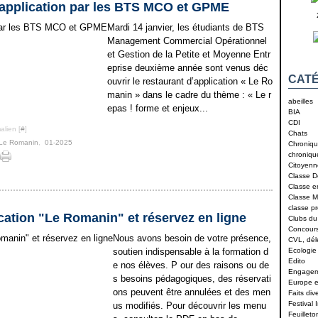
d’application par les BTS MCO et GPME
Mardi 14 janvier, les étudiants de BTS
Management Commercial Opérationnel
et Gestion de la Petite et Moyenne Entr
eprise deuxième année sont venus déc
CATÉ
ouvrir le restaurant d’application « Le Ro
manin » dans le cadre du thème : « Le r
abeilles
epas ! forme et enjeux...
BIA
CDI
alien [
#
]
Chats
Le Romanin
,
01-2025
Chroniqu
chroniqu
Citoyenn
Classe D
Classe 
Classe M
classe p
cation "Le Romanin" et réservez en ligne
Clubs du
Concour
Nous avons besoin de votre présence,
CVL, dé
soutien indispensable à la formation d
Ecologie
Edito
e nos élèves. P our des raisons ou de
Engagem
s besoins pédagogiques, des réservati
Europe et
ons peuvent être annulées et des men
Faits div
Festival 
us modifiés. Pour découvrir les menu
Feuilleto