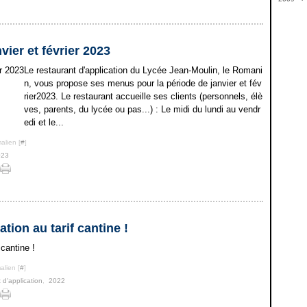
Janv
Janv
Févr
Mars
Mai
Mai
Juin
Sep
Octo
Nov
Déc
(
(
Janv
Févr
Avril
Avril
Mai
Juin
Sep
Octo
Nov
(
Janv
Mars
Mars
Avril
Mai
Juin
Sep
Octo
(
Févr
Févr
Mars
Avril
Mai
Juin
Sep
(
ier et février 2023
Janv
Janv
Févr
Mars
Avril
Mai
(
Janv
Févr
Mars
Avril
Le restaurant d'application du Lycée Jean-Moulin, le Romani
Janv
Févr
Mars
Janv
Févr
n, vous propose ses menus pour la période de janvier et fév
Janv
rier2023. Le restaurant accueille ses clients (personnels, élè
ves, parents, du lycée ou pas...) : Le midi du lundi au vendr
edi et le...
alien [
#
]
023
tion au tarif cantine !
alien [
#
]
 d'application
,
2022