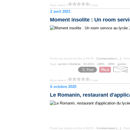
Vous aimez ?
0 vote
2 avril 2021
Moment insolite : Un room servi
Posté par moulin-on-line à 09:50 -
Commentaires [
…
]
- Perm
Tags:
section hôtellerie
,
03-2021
,
1BR1
,
1BR2
,
goûter
Vous aimez ?
0 vote
6 octobre 2020
Le Romanin, restaurant d'applic
Posté par moulin-on-line à 08:50 -
Commentaires [
…
]
- Perm