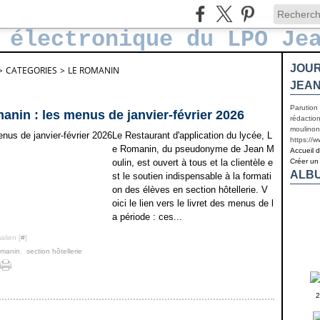
JOUR
>
CATEGORIES
>
LE ROMANIN
JEAN
Parution
nin : les menus de janvier-février 2026
rédaction
moulinon
Le Restaurant d'application du lycée, L
https://
e Romanin, du pseudonyme de Jean M
Accueil 
oulin, est ouvert à tous et la clientèle e
Créer un
ALB
st le soutien indispensable à la formati
on des élèves en section hôtellerie. V
oici le lien vers le livret des menus de l
a période : ces...
alien [
#
]
omanin
,
section hôtellerie
2