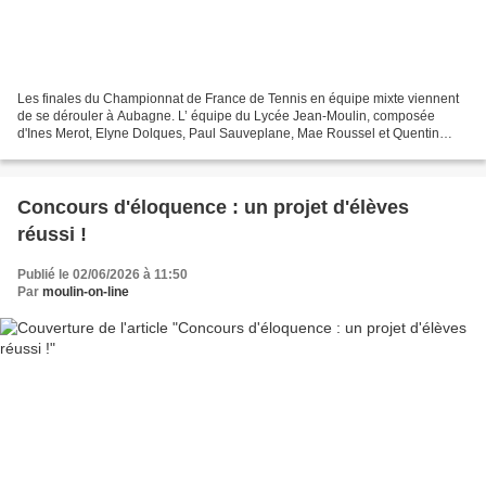
Les finales du Championnat de France de Tennis en équipe mixte viennent
de se dérouler à Aubagne. L’ équipe du Lycée Jean-Moulin, composée
d'Ines Merot, Elyne Dolques, Paul Sauveplane, Mae Roussel et Quentin
Moreau Arnau, en tant qu’arbitre, est arrivée...
Concours d'éloquence : un projet d'élèves
réussi !
Publié le 02/06/2026 à 11:50
Par
moulin-on-line