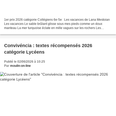
1er prix 2026 catégorie Collégiens 6e-5e : Les vacances de Lana Mestoian
Les vacances Le sable brûlant glisse sous mes pieds comme un doux
manteau La mer turquoise éclate en mille vagues sur les rochers Les
mouettes crient, dansent et plongent dans l’eau...
Convivéncia : textes récompensés 2026
catégorie Lycéens
Publié le 02/06/2026 à 10:25
Par
moulin-on-line