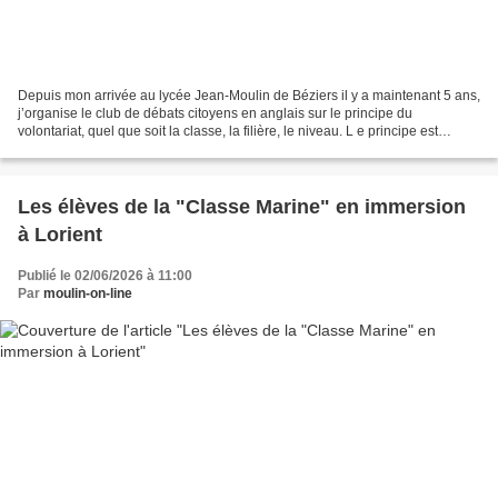
Depuis mon arrivée au lycée Jean-Moulin de Béziers il y a maintenant 5 ans,
j’organise le club de débats citoyens en anglais sur le principe du
volontariat, quel que soit la classe, la filière, le niveau. L e principe est
simple : il s’agit de débattre...
Les élèves de la "Classe Marine" en immersion
à Lorient
Publié le 02/06/2026 à 11:00
Par
moulin-on-line