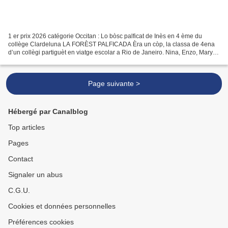
1 er prix 2026 catégorie Occitan : Lo bòsc palficat de Inès en 4 ème du
collège Clardeluna LA FORÈST PALFICADA Èra un còp, la classa de 4ena
d’un collègi partiguèt en viatge escolar a Rio de Janeiro. Nina, Enzo, Mary e
Tristan fasian partida del viatge....
Page suivante >
Hébergé par Canalblog
Top articles
Pages
Contact
Signaler un abus
C.G.U.
Cookies et données personnelles
Préférences cookies