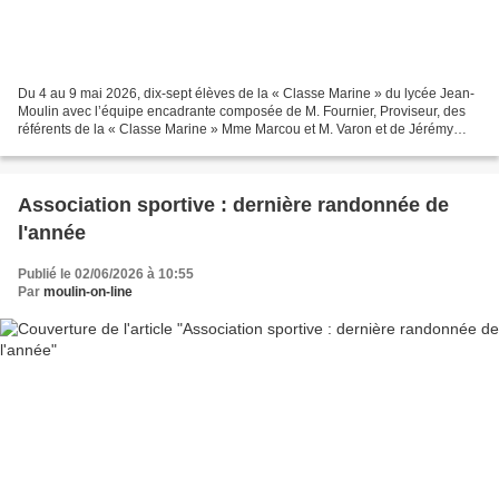
Du 4 au 9 mai 2026, dix-sept élèves de la « Classe Marine » du lycée Jean-
Moulin avec l’équipe encadrante composée de M. Fournier, Proviseur, des
référents de la « Classe Marine » Mme Marcou et M. Varon et de Jérémy
Berriot ont participé à un séjour pédagogique...
Association sportive : dernière randonnée de
l'année
Publié le 02/06/2026 à 10:55
Par
moulin-on-line