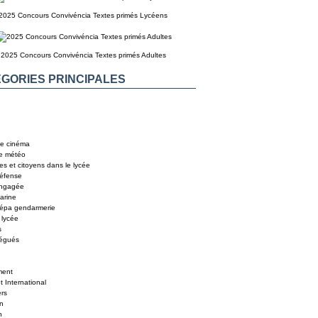
2025 Concours Convivéncia Textes primés Lycéens
2025 Concours Convivéncia Textes primés Adultes
GORIES PRINCIPALES
e cinéma
e météo
es et citoyens dans le lycée
éfense
engagée
arine
répa gendarmerie
 lycée
s
légués
ent
 International
ers
In
n