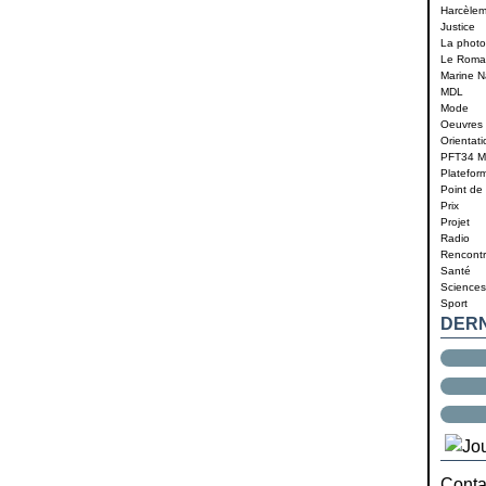
Harcèle
Justice
La photo 
Le Roma
Marine N
MDL
Mode
Oeuvres 
Orientati
PFT34 
Platefor
Point de
Prix
Projet
Radio
Rencontr
Santé
Sciences
Sport
DER
Contac