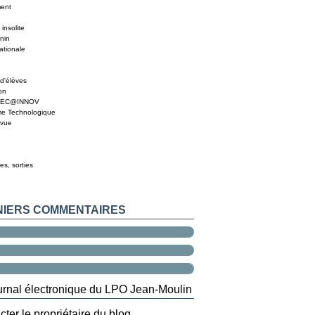
ment
insolite
nin
ationale
d'élèves
on
MEC@INNOV
me Technologique
 vue
es, sorties
NIERS COMMENTAIRES
ter le propriétaire du blog