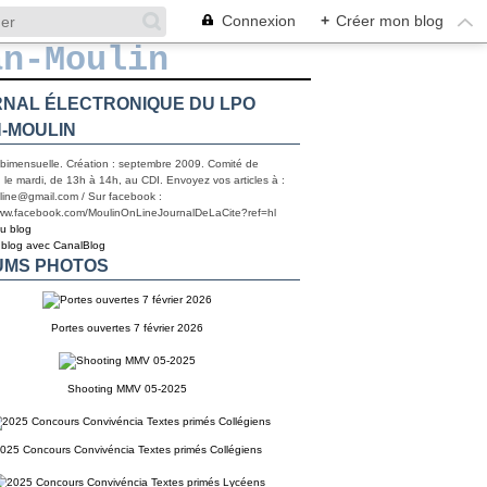
Connexion
+
Créer mon blog
NAL ÉLECTRONIQUE DU LPO
-MOULIN
 bimensuelle. Création : septembre 2009. Comité de
 le mardi, de 13h à 14h, au CDI. Envoyez vos articles à :
line@gmail.com / Sur facebook :
www.facebook.com/MoulinOnLineJournalDeLaCite?ref=hl
du blog
 blog avec CanalBlog
UMS PHOTOS
Portes ouvertes 7 février 2026
Shooting MMV 05-2025
025 Concours Convivéncia Textes primés Collégiens