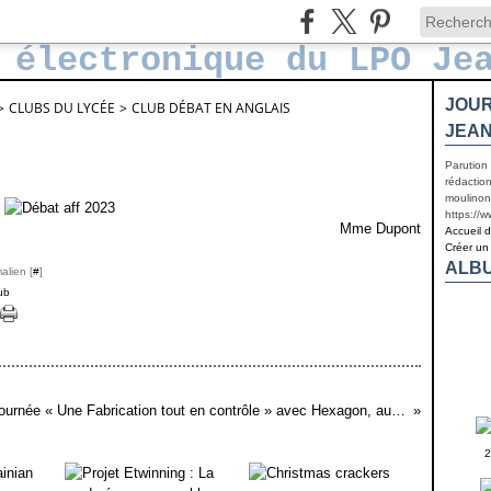
JOUR
>
CLUBS DU LYCÉE
>
CLUB DÉBAT EN ANGLAIS
JEAN
Parution
rédaction
moulinon
https://
Mme Dupont
Accueil 
Créer un
ALB
alien [
#
]
ub
Invitation à la journée « Une Fabrication tout en contrôle » avec Hexagon, au lycée Jean-Moulin de Béziers
2