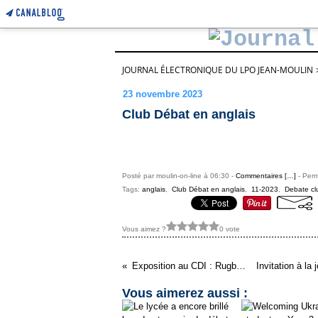
JOURNAL ÉLECTRONIQUE DU LPO JEAN-MOULIN
23 novembre 2023
Club Débat en anglais
Posté par moulin-on-line à 06:30 -
Commentaires [
…
]
- Perm
Tags:
anglais
,
Club Débat en anglais
,
11-2023
,
Debate cl
Vous aimez ?
0 vote
Exposition au CDI : Rugby et Mémoire
Vous aimerez aussi :