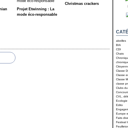
Christmas crackers
nian
Projet Etwinning : La
mode éco-responsable
CATÉ
abeilles
BIA
CDI
Chats
Chroniqu
chroniqu
Citoyenn
Classe D
Classe 
Classe M
classe p
Clubs du
Concour
CVL, dé
Ecologie
Edito
Engagem
Europe et
Faits div
Festival 
Feuilleto